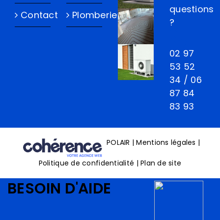
questions
Contact
Plomberie
?
02 97
53 52
34
/
06
87 84
83 93
POLAIR
|
Mentions légales
|
Politique de confidentialité
|
Plan de site
BESOIN D'AIDE