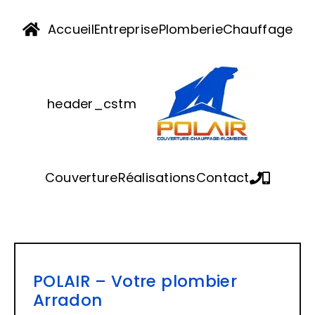
Passer
au
Accueil
Entreprise
Plomberie
Chauffage
contenu
header_cstm
Couverture
Réalisations
Contact
POLAIR – Votre plombier
Arradon