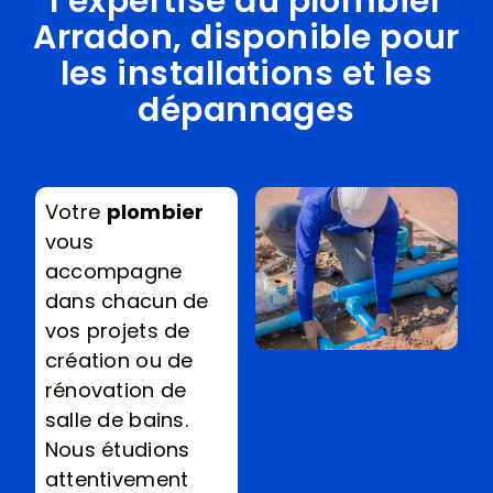
l’expertise du plombier
Arradon, disponible pour
les installations et les
dépannages
Votre
plombier
vous
accompagne
dans chacun de
vos projets de
création ou de
rénovation de
salle de bains.
Nous étudions
attentivement