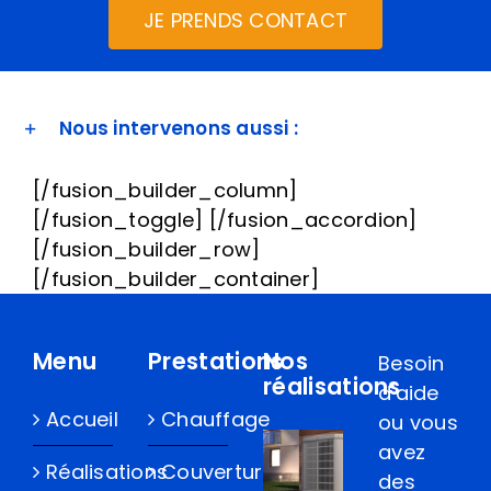
JE PRENDS CONTACT
Nous intervenons aussi :
[/fusion_builder_column]
[/fusion_toggle] [/fusion_accordion]
[/fusion_builder_row]
[/fusion_builder_container]
Menu
Prestations
Nos
Besoin
réalisations
d'aide
Accueil
Chauffage
ou vous
avez
Réalisations
Couverture
des