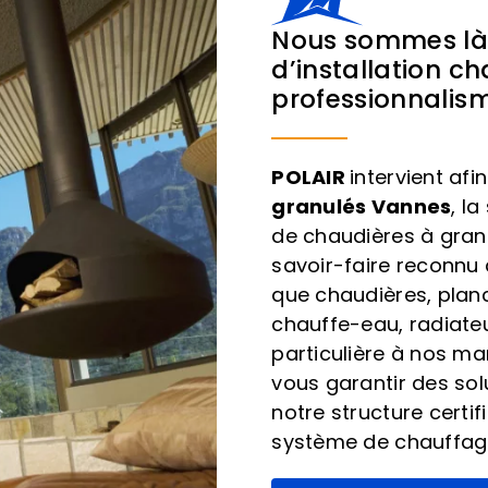
Nous sommes là p
d’installation c
professionnalis
POLAIR
intervient afi
granulés Vannes
, l
de chaudières à granu
savoir-faire reconnu 
que chaudières, plan
chauffe-eau, radiate
particulière à nos ma
vous garantir des sol
notre structure certi
système de chauffag