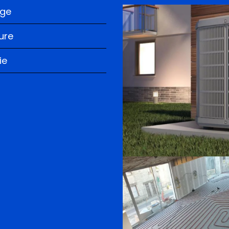
age
ure
ie