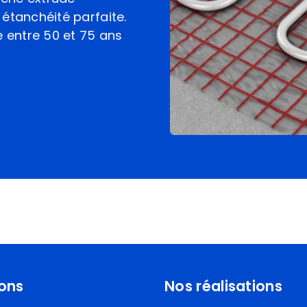
étanchéité parfaite.
e entre 50 et 75 ans
ions
Nos réalisations