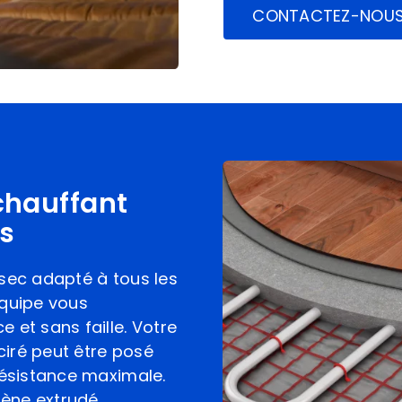
CONTACTEZ-NOU
chauffant
ls
 sec adapté à tous les
équipe vous
 et sans faille. Votre
 ciré peut être posé
résistance maximale.
rène extrudé