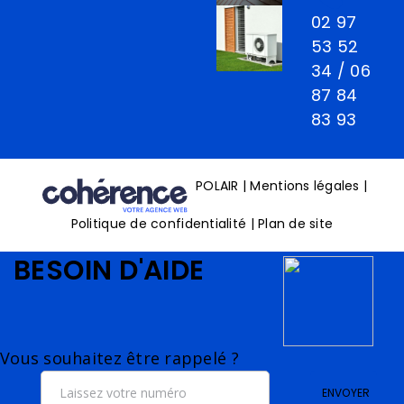
02 97
53 52
34
/
06
87 84
83 93
POLAIR
|
Mentions légales
|
Politique de confidentialité
|
Plan de site
BESOIN D'AIDE
Vous souhaitez être rappelé ?
ENVOYER