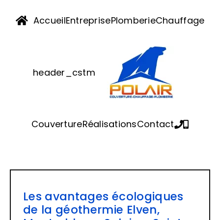
Passer
au
Accueil
Entreprise
Plomberie
Chauffage
contenu
header_cstm
Couverture
Réalisations
Contact
Les avantages écologiques
de la géothermie Elven,